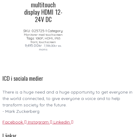
multitouch
display HDMI 12-
24V DC
SKU:
025725-1
Category:
Monitorer med touchscreen
Tags:
,
,
1080P
HDMI
IP65
,
front
touchscreen
9,495.00
kr
7,596.00
kr
ex.
moms
ICD i sociala medier
There is a huge need and a huge opportunity to get everyone in
the world connected, to give everyone a voice and to help
transform society for the future.
- Mark Zuckerberg
Facebook
Instagram
Linkedin
Länkar