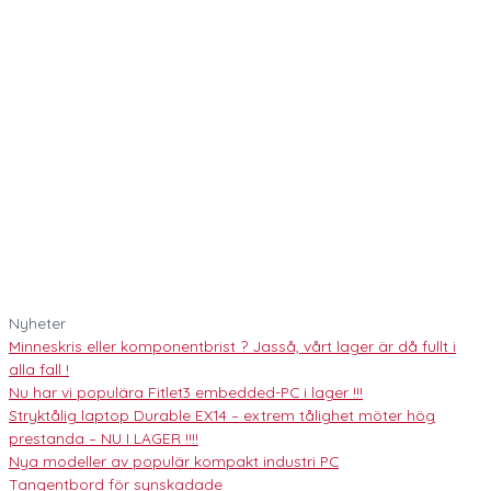
Nyheter
Minneskris eller komponentbrist ? Jasså, vårt lager är då fullt i
alla fall !
Nu har vi populära Fitlet3 embedded-PC i lager !!!
Stryktålig laptop Durable EX14 – extrem tålighet möter hög
prestanda – NU I LAGER !!!!
Nya modeller av populär kompakt industri PC
Tangentbord för synskadade