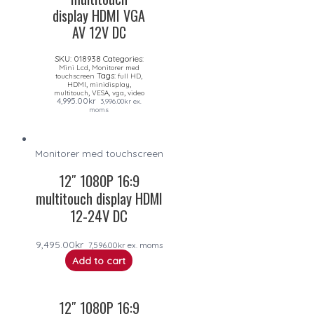
display HDMI VGA
AV 12V DC
SKU:
018938
Categories:
,
Mini Lcd
Monitorer med
Tags:
,
touchscreen
full HD
,
,
HDMI
minidisplay
,
,
,
multitouch
VESA
vga
video
4,995.00
kr
3,996.00
kr
ex.
moms
Monitorer med touchscreen
12″ 1080P 16:9
multitouch display HDMI
12-24V DC
9,495.00
kr
7,596.00
kr
ex. moms
Add to cart
12″ 1080P 16:9