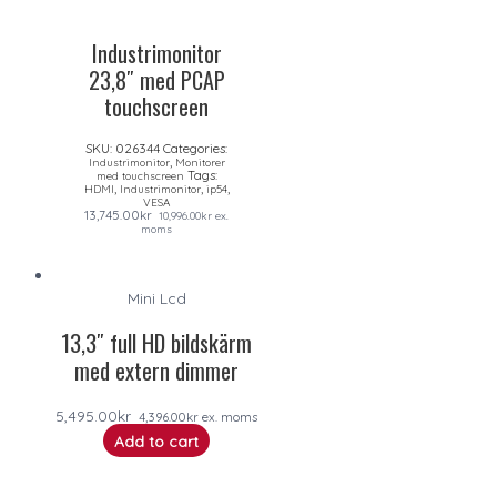
Industrimonitor
23,8″ med PCAP
touchscreen
SKU:
026344
Categories:
,
Industrimonitor
Monitorer
Tags:
med touchscreen
,
,
,
HDMI
Industrimonitor
ip54
VESA
13,745.00
kr
10,996.00
kr
ex.
moms
Mini Lcd
13,3″ full HD bildskärm
med extern dimmer
5,495.00
kr
4,396.00
kr
ex. moms
Add to cart