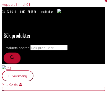
Hoppa till innehåll
08 - 33 86 10
—
0910 - 71 05 49
—
info@icd.se
Sök produkter
Products search
Huvudmeny
Mitt Konto