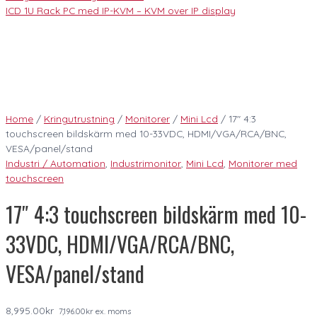
ICD 1U Rack PC med IP-KVM – KVM over IP display
Home
/
Kringutrustning
/
Monitorer
/
Mini Lcd
/ 17″ 4:3
touchscreen bildskärm med 10-33VDC, HDMI/VGA/RCA/BNC,
VESA/panel/stand
Industri / Automation
,
Industrimonitor
,
Mini Lcd
,
Monitorer med
touchscreen
17″ 4:3 touchscreen bildskärm med 10-
33VDC, HDMI/VGA/RCA/BNC,
VESA/panel/stand
8,995.00
kr
7,196.00
kr
ex. moms