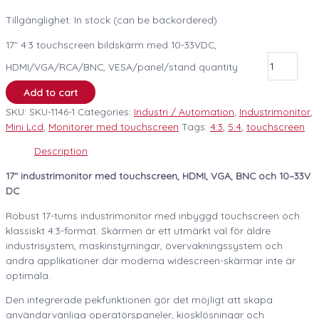
Tillgänglighet:
In stock (can be backordered)
17" 4:3 touchscreen bildskärm med 10-33VDC,
HDMI/VGA/RCA/BNC, VESA/panel/stand quantity
Add to cart
SKU:
SKU-1146-1
Categories:
Industri / Automation
,
Industrimonitor
,
Mini Lcd
,
Monitorer med touchscreen
Tags:
4:3
,
5:4
,
touchscreen
Description
17″ industrimonitor med touchscreen, HDMI, VGA, BNC och 10–33V
DC
Robust 17-tums industrimonitor med inbyggd touchscreen och
klassiskt 4:3-format. Skärmen är ett utmärkt val för äldre
industrisystem, maskinstyrningar, övervakningssystem och
andra applikationer där moderna widescreen-skärmar inte är
optimala.
Den integrerade pekfunktionen gör det möjligt att skapa
användarvänliga operatörspaneler, kiosklösningar och