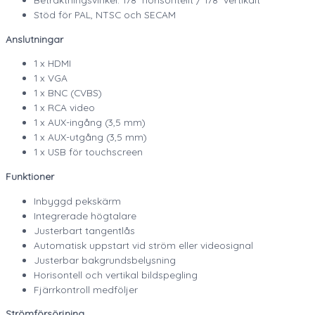
Stöd för PAL, NTSC och SECAM
Anslutningar
1 x HDMI
1 x VGA
1 x BNC (CVBS)
1 x RCA video
1 x AUX-ingång (3,5 mm)
1 x AUX-utgång (3,5 mm)
1 x USB för touchscreen
Funktioner
Inbyggd pekskärm
Integrerade högtalare
Justerbart tangentlås
Automatisk uppstart vid ström eller videosignal
Justerbar bakgrundsbelysning
Horisontell och vertikal bildspegling
Fjärrkontroll medföljer
Strömförsörjning