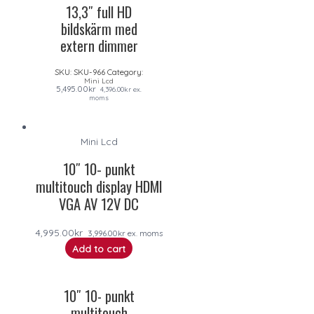
13,3″ full HD
bildskärm med
extern dimmer
SKU:
SKU-966
Category:
Mini Lcd
5,495.00
kr
4,396.00
kr
ex.
moms
Mini Lcd
10″ 10- punkt
multitouch display HDMI
VGA AV 12V DC
4,995.00
kr
3,996.00
kr
ex. moms
Add to cart
10″ 10- punkt
multitouch