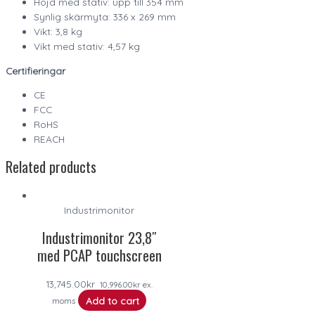
Höjd med stativ: upp till 354 mm
Synlig skärmyta: 336 x 269 mm
Vikt: 3,8 kg
Vikt med stativ: 4,57 kg
Certifieringar
CE
FCC
RoHS
REACH
Related products
Industrimonitor
Industrimonitor 23,8″
med PCAP touchscreen
13,745.00
kr
10,996.00
kr
ex.
Add to cart
moms