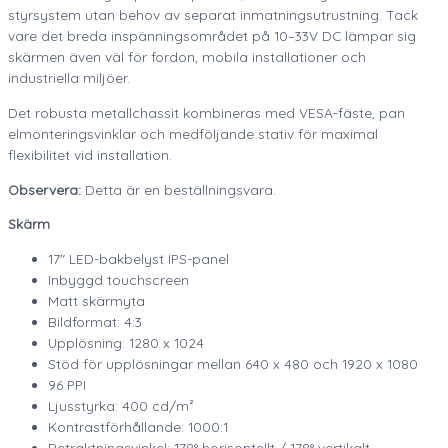
styrsystem utan behov av separat inmatningsutrustning. Tack
vare det breda inspänningsområdet på 10–33V DC lämpar sig
skärmen även väl för fordon, mobila installationer och
industriella miljöer.
Det robusta metallchassit kombineras med VESA-fäste, pan
elmonteringsvinklar och medföljande stativ för maximal
flexibilitet vid installation.
Observera:
Detta är en beställningsvara.
Skärm
17″ LED-bakbelyst IPS-panel
Inbyggd touchscreen
Matt skärmyta
Bildformat: 4:3
Upplösning: 1280 x 1024
Stöd för upplösningar mellan 640 x 480 och 1920 x 1080
96 PPI
Ljusstyrka: 400 cd/m²
Kontrastförhållande: 1000:1
Betraktningsvinkel: 178° horisontellt / 178° vertikalt