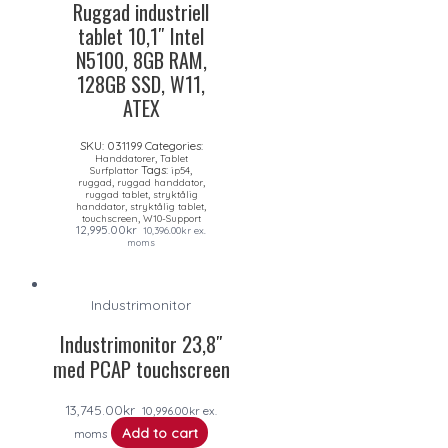
Ruggad industriell
tablet 10,1″ Intel
N5100, 8GB RAM,
128GB SSD, W11,
ATEX
SKU:
031199
Categories:
,
Handdatorer
Tablet
Tags:
,
Surfplattor
ip54
,
,
ruggad
ruggad handdator
,
ruggad tablet
stryktålig
,
,
handdator
stryktålig tablet
,
touchscreen
W10-Support
12,995.00
kr
10,396.00
kr
ex.
moms
Industrimonitor
Industrimonitor 23,8″
med PCAP touchscreen
13,745.00
kr
10,996.00
kr
ex.
Add to cart
moms