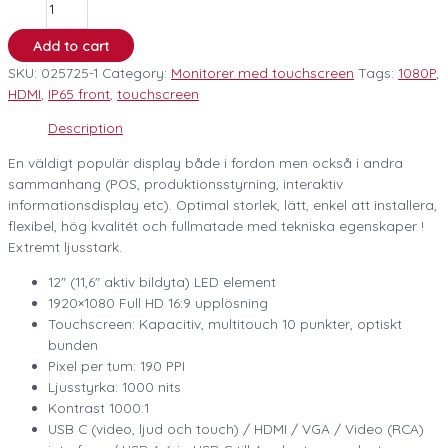
Add to cart
SKU:
025725-1
Category:
Monitorer med touchscreen
Tags:
1080P
,
HDMI
,
IP65 front
,
touchscreen
Description
En väldigt populär display både i fordon men också i andra
sammanhang (POS, produktionsstyrning, interaktiv
informationsdisplay etc). Optimal storlek, lätt, enkel att installera,
flexibel, hög kvalitét och fullmatade med tekniska egenskaper !
Extremt ljusstark.
12″ (11,6″ aktiv bildyta) LED element
1920×1080 Full HD 16:9 upplösning
Touchscreen: Kapacitiv, multitouch 10 punkter, optiskt
bunden
Pixel per tum: 190 PPI
Ljusstyrka: 1000 nits
Kontrast 1000:1
USB C (video, ljud och touch) / HDMI / VGA / Video (RCA)