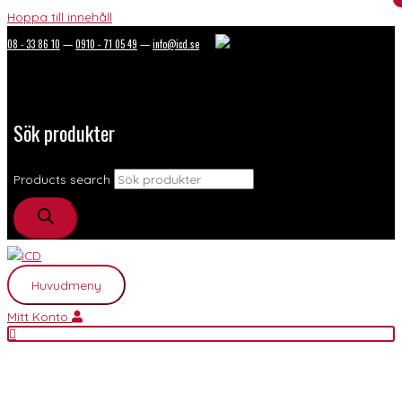
Hoppa till innehåll
08 - 33 86 10
—
0910 - 71 05 49
—
info@icd.se
Sök produkter
Products search
Huvudmeny
Mitt Konto