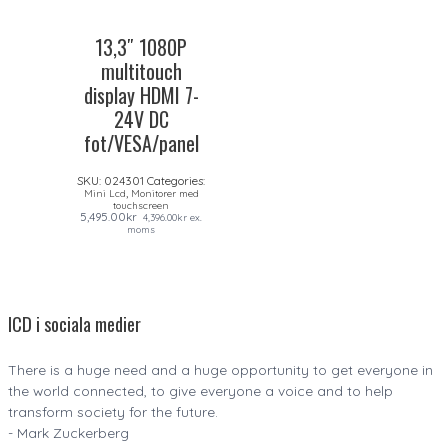
13,3″ 1080P
multitouch
display HDMI 7-
24V DC
fot/VESA/panel
SKU:
024301
Categories:
,
Mini Lcd
Monitorer med
touchscreen
5,495.00
kr
4,396.00
kr
ex.
moms
ICD i sociala medier
There is a huge need and a huge opportunity to get everyone in
the world connected, to give everyone a voice and to help
transform society for the future.
- Mark Zuckerberg