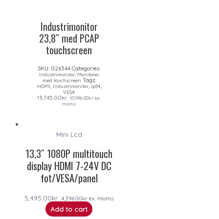
Industrimonitor
23,8″ med PCAP
touchscreen
SKU:
026344
Categories:
,
Industrimonitor
Monitorer
Tags:
med touchscreen
,
,
,
HDMI
Industrimonitor
ip54
VESA
13,745.00
kr
10,996.00
kr
ex.
moms
Mini Lcd
13,3″ 1080P multitouch
display HDMI 7-24V DC
fot/VESA/panel
5,495.00
kr
4,396.00
kr
ex. moms
Add to cart