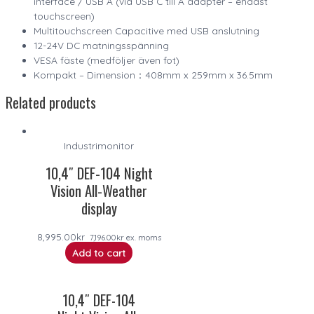
interface / USB A (via USB C till A adapter – endast
touchscreen)
Multitouchscreen Capacitive med USB anslutning
12-24V DC matningsspänning
VESA fäste (medföljer även fot)
Kompakt – Dimension：408mm x 259mm x 36.5mm
Related products
Industrimonitor
10,4″ DEF-104 Night
Vision All-Weather
display
8,995.00
kr
7,196.00
kr
ex. moms
Add to cart
10,4″ DEF-104