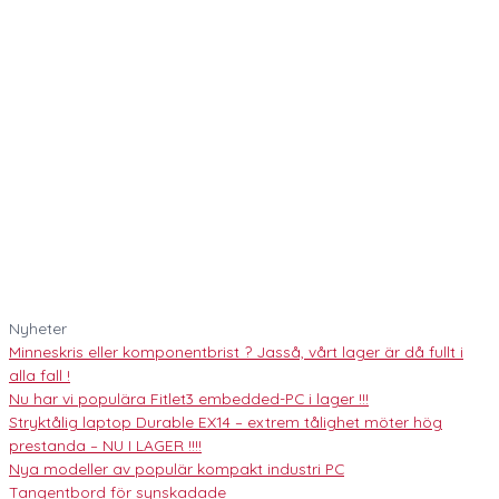
Nyheter
Minneskris eller komponentbrist ? Jasså, vårt lager är då fullt i
alla fall !
Nu har vi populära Fitlet3 embedded-PC i lager !!!
Stryktålig laptop Durable EX14 – extrem tålighet möter hög
prestanda – NU I LAGER !!!!
Nya modeller av populär kompakt industri PC
Tangentbord för synskadade