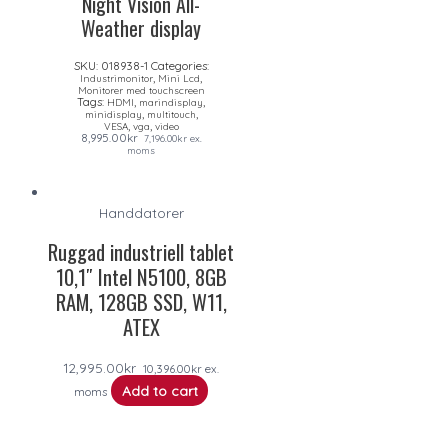
Night Vision All-
Weather display
SKU:
018938-1
Categories:
,
,
Industrimonitor
Mini Lcd
Monitorer med touchscreen
Tags:
,
,
HDMI
marindisplay
,
,
minidisplay
multitouch
,
,
VESA
vga
video
8,995.00
kr
7,196.00
kr
ex.
moms
Handdatorer
Ruggad industriell tablet
10,1″ Intel N5100, 8GB
RAM, 128GB SSD, W11,
ATEX
12,995.00
kr
10,396.00
kr
ex.
Add to cart
moms