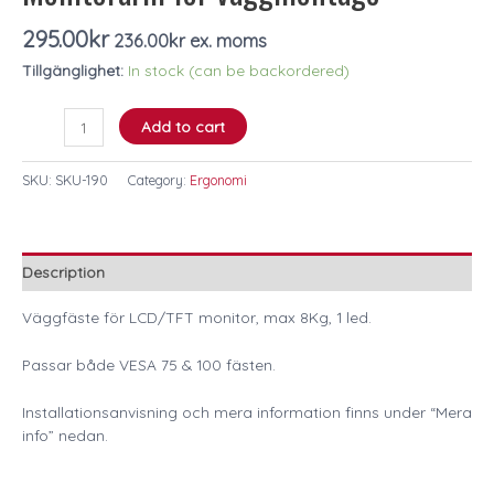
295.00
kr
236.00
kr
ex. moms
Tillgänglighet:
In stock (can be backordered)
Add to cart
SKU:
SKU-190
Category:
Ergonomi
Description
Väggfäste för LCD/TFT monitor, max 8Kg, 1 led.
Passar både VESA 75 & 100 fästen.
Installationsanvisning och mera information finns under “Mera
info” nedan.