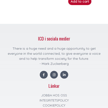
Add to cart
ICD i sociala medier
There is a huge need and a huge opportunity to get
everyone in the world connected, to give everyone a voice
and to help transform society for the future.
- Mark Zuckerberg
F
I
L
a
n
i
c
s
n
e
t
k
Länkar
b
a
e
o
g
d
o
r
i
k
a
n
JOBBA HOS OSS
m
INTEGRITETSPOLICY
COOKIEPOLICY