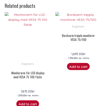
Related products
Ergonomi
Bordsarm trippla monitorer
VESA 75/100
1,695.00
kr
1,356.00
kr
ex. moms
Ergonomi
Add to cart
Monitorarm för LCD display
med VESA 75 100 fäste
1,875.00
kr
1,500.00
kr
ex. moms
Add to cart