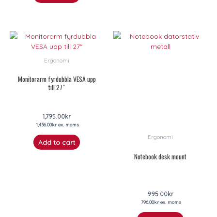
Ergonomi
Monitorarm fyrdubbla VESA upp
till 27″
1,795.00
kr
1,436.00
kr
ex. moms
Ergonomi
Add to cart
Notebook desk mount
995.00
kr
796.00
kr
ex. moms